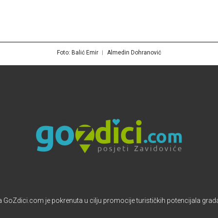
Foto: Balić Emir ︱ Almedin Dohranović
 GoZdici.com je pokrenuta u cilju promocije turističkih potencijala grad