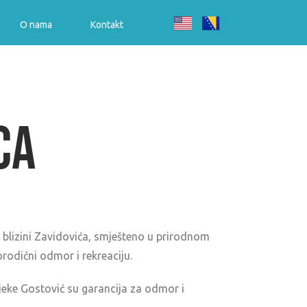
O nama
Kontakt
CA
u blizini Zavidovića, smješteno u prirodnom
orodični odmor i rekreaciju.
rijeke Gostović su garancija za odmor i