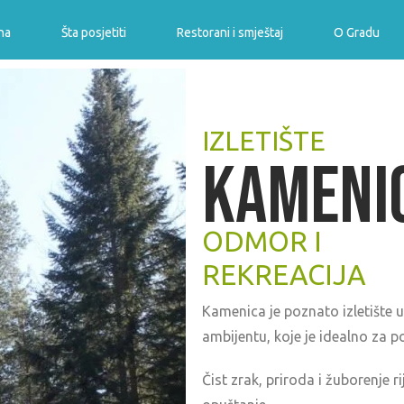
na
Šta posjetiti
Restorani i smještaj
O Gradu
IZLETIŠTE
KAMENI
ODMOR I
REKREACIJA
Kamenica je poznato izletište 
ambijentu, koje je idealno za p
Čist zrak, priroda i žuborenje 