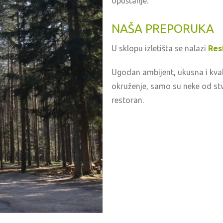
opuštanje.
NAŠA PREPORUKA
U sklopu izletišta se nalazi
Res
Ugodan ambijent, ukusna i kval
okruženje, samo su neke od stva
restoran.