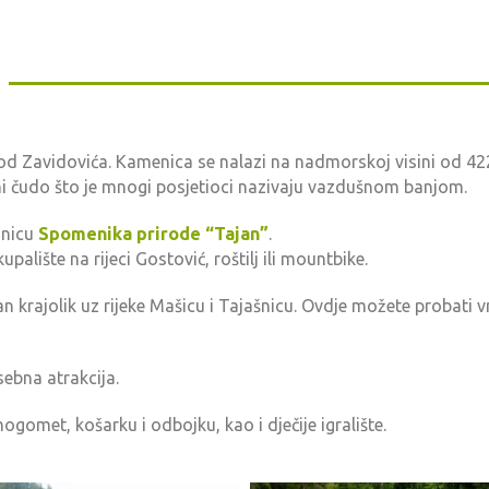
od Zavidovića. Kamenica se nalazi na nadmorskoj visini od 422
ni čudo što je mnogi posjetioci nazivaju vazdušnom banjom.
anicu
Spomenika prirode “Tajan”
.
alište na rijeci Gostović, roštilj ili mountbike.
van krajolik uz rijeke Mašicu i Tajašnicu. Ovdje možete probati v
sebna atrakcija.
nogomet, košarku i odbojku, kao i dječije igralište.